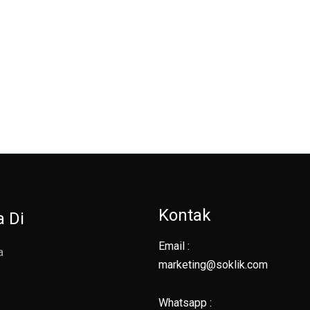
Kontak
a Di
Email :
a
marketing@soklik.com
g
Whatsapp :