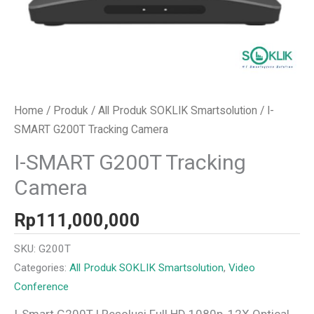
Home
/
Produk
/
All Produk SOKLIK Smartsolution
/ I-
SMART G200T Tracking Camera
I-SMART G200T Tracking
Camera
Rp
111,000,000
SKU:
G200T
Categories:
All Produk SOKLIK Smartsolution
,
Video
Conference
I-Smart G200T | Resolusi Full HD 1080p, 12X Optical