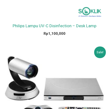
Philips Lampu UV-C Disinfection – Desk Lamp
Rp
1,100,000
Original
Current
Sale!
price
price
was:
is:
Rp88,000,000.
Rp80,000,000.