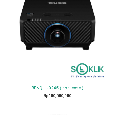
BENQ LU9245 ( non lense )
Rp
180,000,000