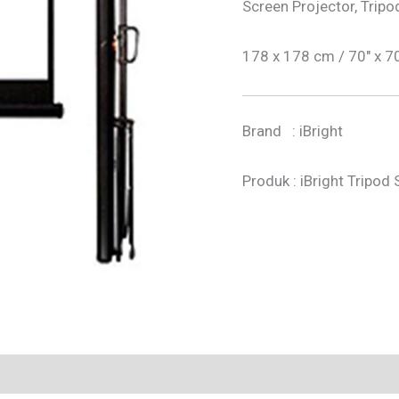
Screen Projector, Tripo
178 x 178 cm / 70″ x 7
Brand : iBright
Produk : iBright Tripod