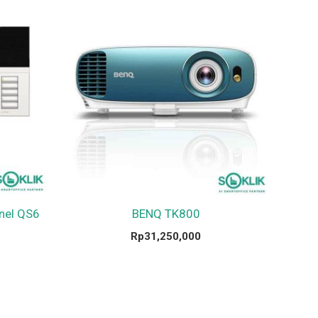
nel QS6
BENQ TK800
Rp
31,250,000