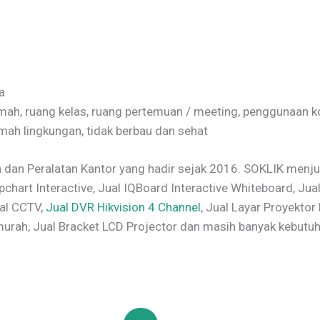
a
mah, ruang kelas, ruang pertemuan / meeting, penggunaan ko
h lingkungan, tidak berbau dan sehat
dan Peralatan Kantor yang hadir sejak 2016. SOKLIK menjua
hart Interactive, Jual IQBoard Interactive Whiteboard, Jual
ual CCTV,
Jual DVR Hikvision 4 Channel
, Jual Layar Proyektor
murah, Jual Bracket LCD Projector dan masih banyak kebutuh
Original
Current