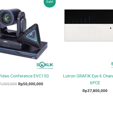
Sale!
price
price
was:
is:
Rp51,000,000.
Rp50,000,000.
Video Conference EVC150
Lutron GRAFIK Eye 6 Chan
6PCE
1,000,000
Rp
50,000,000
Rp
37,800,000