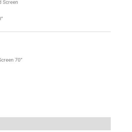
d Screen
0″
 Screen 70”