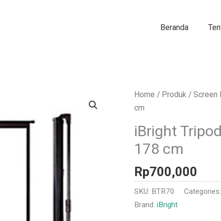
Beranda
Ten
Home
/
Produk
/
Screen 
cm
iBright Tripo
178 cm
Rp
700,000
SKU:
BTR70
Categories
Brand:
iBright