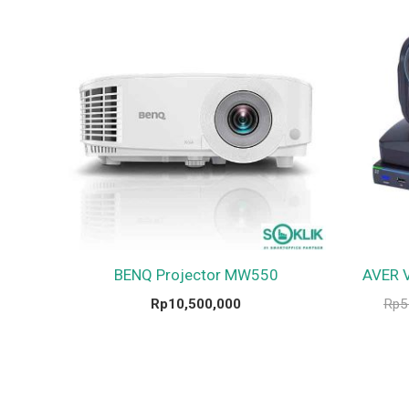
BENQ Projector MW550
AVER 
Rp
10,500,000
Rp
5