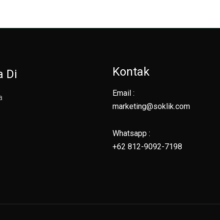
Kontak
a Di
Email :
a
marketing@soklik.com
g
Whatsapp :
+62 812-9092-7198