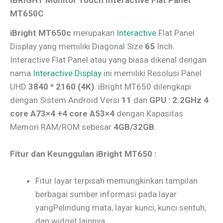
MT650C
iBright MT650c
merupakan
Interactive
Flat Panel
Display yang memiliki Diagonal Size
65
Inch.
Interactive Flat Panel atau yang biasa dikenal dengan
nama
Interactive Display
ini memiliki Resolusi Panel
UHD
3840 * 2160 (4K)
. iBright MT650 dilengkapi
dengan Sistem Android Versi
11
dan
GPU : 2.2GHz 4
core A73×4 +4 core A53×4
dengan Kapasitas
Memori RAM/ROM sebesar
4GB/32GB
.
Fitur dan Keunggulan iBright MT650 :
Fitur layar terpisah memungkinkan tampilan
berbagai sumber informasi pada layar
yangPelindung mata, layar kunci, kunci sentuh,
dan widget lainnya