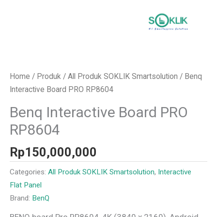
Home
/
Produk
/
All Produk SOKLIK Smartsolution
/ Benq
Interactive Board PRO RP8604
Benq Interactive Board PRO
RP8604
Rp
150,000,000
Categories:
All Produk SOKLIK Smartsolution
,
Interactive
Flat Panel
Brand:
BenQ
BENQ board Pro RP8604, 4K (3840 x 2160), Android