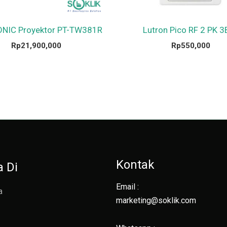
NIC Proyektor PT-TW381R
Lutron Pico RF 2 PK 3
Rp
21,900,000
Rp
550,000
Kontak
a Di
Email :
a
marketing@soklik.com
g