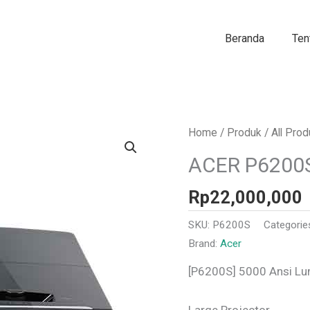
Beranda
Ten
Home
/
Produk
/
All Pro
ACER P6200
Rp
22,000,000
SKU:
P6200S
Categorie
Brand:
Acer
[P6200S] 5000 Ansi Lu