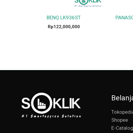
BENQ LK936ST
PANASO
Rp
122,000,000
Belanj
Tokopedi
Shopee
E-Catalo